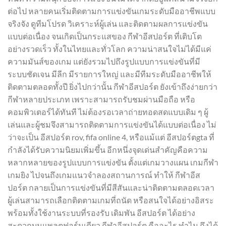
ต่อไป หลายคนเริ่มติดตามการแข่งขันเกมระดับมืออาชีพแบบ
จริงจัง ดูทีมโปรด วิเคราะห์ผู้เล่น และติดตามผลการแข่งขัน
แบบต่อเนื่อง จนเกิดเป็นกระแสของ กีฬาอีสปอร์ต ที่เติบโต
อย่างรวดเร็ว ทั้งในไทยและทั่วโลก ความน่าสนใจไม่ได้มีแค่
ความมันส์ของเกม แต่ยังรวมไปถึงรูปแบบการแข่งขันที่มี
ระบบชัดเจน มีลีก มีรายการใหญ่ และมีทีมระดับมืออาชีพให้
ติดตามตลอดทั้งปี ยิ่งไปกว่านั้น กีฬาอีสปอร์ต ยังเข้าถึงง่ายกว่า
กีฬาหลายประเภท เพราะสามารถรับชมผ่านมือถือ หรือ
คอมพิวเตอร์ได้ทันที ไม่ต้องรอเวลาถ่ายทอดสดแบบเดิม ๆ ผู้
เล่นและผู้ชมจึงสามารถติดตามการแข่งขันได้แบบต่อเนื่อง ไม่
ว่าจะเป็น อีสปอร์ต rov, fifa online 4, หรือแม้แต่ อีสปอร์ตgta ที่
กำลังได้รับความนิยมเพิ่มขึ้น อีกหนึ่งจุดเด่นสำคัญคือความ
หลากหลายของรูปแบบการแข่งขัน ตั้งแต่เกมวางแผน เกมกีฬา
เกมยิง ไปจนถึงเกมแนวจำลองสถานการณ์ ทำให้ กีฬาอีส
ปอร์ต กลายเป็นการแข่งขันที่มีสีสันและน่าติดตามตลอดเวลา
ผู้เล่นสามารถเลือกติดตามเกมที่ถนัด หรือสนใจได้อย่างอิสระ
พร้อมทั้งใช้งานระบบที่รองรับ เดิมพัน อีสปอร์ต ได้อย่าง
สะดวกบนแพลตฟอร์มเดียว กีฬาอีสปอร์ต คืออะไร ทำไม ถึงได้