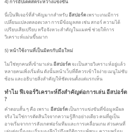
4) การอัปเดตสดระหว่างแข่งขัน
นี่เป็นฟีเจอร์ที่สำคัญมากสำหรับ
อีสปอร์ต
เพราะเกมมีการ
เปลี่ยนแปลงตลอดเวลา การมีข้อมูลสด เช่น สกอร์ ความได้
เปรียบเสียเปรียบ หรือจังหวะสำคัญในแมตช์ ช่วยให้การ
วิเคราะห์แม่นขึ้นมาก
5) หน้าใช้งานที่เป็นมิตรกับมือใหม่
ไม่ใช่ทุกคนที่เข้ามาเล่น
อีสปอร์ต
จะเป็นสายวิเคราะห์อยู่แล้ว
หลายคนเพิ่งเริ่มต้น ดังนั้นหน้าเว็บที่ดีควรเข้าใจง่าย เมนูไม่ซับ
ซ้อน และอธิบายสิ่งสำคัญให้ชัดเจนตั้งแต่แรกเห็น
ทำไม ฟีเจอร์วิเคราะห์ถึงสำคัญต่อการเล่น อีสปอร์ต
?
คำตอบสั้น ๆ คือ เพราะ
อีสปอร์ต
เป็นการแข่งขันที่ข้อมูลมีผล
จริง ไม่ใช่การตัดสินใจจากความรู้สึกอย่างเดียว คนที่ดูเป็น
อาจเริ่มจากการสังเกตฟอร์มทีมและการเคลื่อนเกม ส่วนคนที่
เล่นต่อเนื่องจะเริ่มมองลึกไปถึงสถิติการแพ้ชนะ ความพร้อม