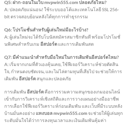
Q5: ฝาก-ถอนในเว็บ mvpwin555.com ปลอดภัยไหม?
A: ปลอดภัยแน่นอน! ใช้ระบบออโต้และเทคโนโลยี SSL 256-
bit ตรวจสอบย้อนหลังได้ทุกการทำธุรกรรม
Q6: โปรโมชั่นสำหรับผู้เล่นใหม่มีอะไรบ้าง?
A: ผู้เล่นใหม่จะได้รับโบนัสสมัครสมาชิกทันที พร้อมโปรโมชั่
นพิเศษสำหรับเกม
อีสปอร์ต
และการเดิมพันสด
Q7: มีคำแนะนำสำหรับมือใหม่ในการเดิมพันอีสปอร์ตไหม?
A: เริ่มจากเกมที่ตัวเองคุ้นเคย, ใช้ฟีเจอร์วิเคราะห์ช่วยตัดสิน
ใจ, กำหนดงบชัดเจน, และไม่ไล่ตามทุนที่เสียไป จะช่วยให้การ
เดิมพัน
อีสปอร์ต
สนุกและปลอดภัย
การเดิมพัน
อีสปอร์ต
คือการรวมความสนุกของเกมออนไลน์
เข้ากับการวิเคราะห์เชิงสถิติและการวางแผนอย่างมืออาชีพ
การเลือกใช้ฟีเจอร์วิเคราะห์ก่อนเดิมพัน และเว็บที่มีระบบหลัง
บ้านมั่นคงอย่าง
แทงบอล mvpwin555.com
จะช่วยให้ผู้เล่นทุก
ระดับมั่นใจได้ว่าการลงทุนเวลาและเงินเดิมพันคุ้มค่า