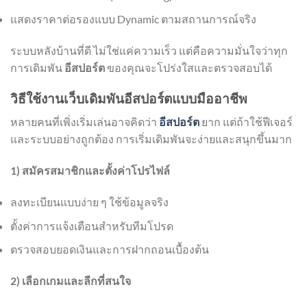
แสดงราคาต่อรองแบบ Dynamic ตามสถานการณ์จริง
ระบบหลังบ้านที่ดี ไม่ใช่แค่ความเร็ว แต่คือความมั่นใจว่าทุก
การเดิมพัน
อีสปอร์ต
ของคุณจะโปร่งใสและตรวจสอบได้
วิธีใช้งานเว็บเดิมพันอีสปอร์ตแบบมืออาชีพ
หลายคนที่เพิ่งเริ่มเล่นอาจคิดว่า
อีสปอร์ต
ยาก แต่ถ้าใช้ฟีเจอร์
และระบบอย่างถูกต้อง การเริ่มเดิมพันจะง่ายและสนุกขึ้นมาก
1) สมัครสมาชิกและตั้งค่าโปรไฟล์
ลงทะเบียนแบบง่าย ๆ ใช้ข้อมูลจริง
ตั้งค่าการแจ้งเตือนสำหรับทีมโปรด
ตรวจสอบยอดเงินและการฝากถอนเบื้องต้น
2) เลือกเกมและลีกที่สนใจ