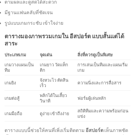
ตามผลและดูสดได้สะดวก
มีฐานแฟนคลับที่ชัดเจน
รูปแบบเกมกระชับ เข้าใจง่าย
ตารางมองภาพรวมเกมใน อีสปอร์ต แบบสั้นแต่ได้
สาระ
ประเภทเกม
จุดเด่น
สิ่งที่ควรดูเป็นพิเศษ
เกมวางแผนเป็น
เกมยาว วัดแท็ก
การเล่นเป็นทีมและแผนเริ่ม
ทีม
ติก
เกม
จังหวะไว ตัดสิน
เกมยิง
ความนิ่งและการสื่อสาร
เร็ว
พลิกได้ในเสี้ยว
เกมต่อสู้
ฟอร์มผู้เล่นหลัก
วินาที
สถิติทีมและความพร้อมก่อน
เกมมือถือ
ดูง่าย เข้าถึงง่าย
แข่ง
ตารางแบบนี้ช่วยให้คนที่เพิ่งเริ่มติดตาม
อีสปอร์ต
เห็นภาพชัด