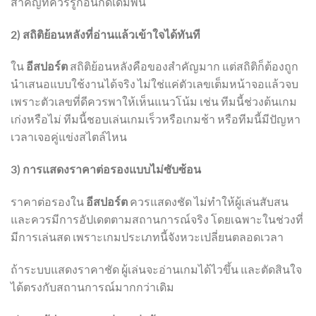
สำคัญที่ควรรู้ก่อนกดเดิมพัน
2) สถิติย้อนหลังที่อ่านแล้วเข้าใจได้ทันที
ใน
อีสปอร์ต
สถิติย้อนหลังคือของสำคัญมาก แต่สถิติก็ต้องถูก
นำเสนอแบบใช้งานได้จริง ไม่ใช่แค่ตัวเลขเต็มหน้าจอแล้วจบ
เพราะตัวเลขที่ดีควรพาให้เห็นแนวโน้ม เช่น ทีมนี้ช่วงต้นเกม
เก่งหรือไม่ ทีมนี้ชอบเล่นเกมเร็วหรือเกมช้า หรือทีมนี้มีปัญหา
เวลาเจอคู่แข่งสไตล์ไหน
3) การแสดงราคาต่อรองแบบไม่ซับซ้อน
ราคาต่อรองใน
อีสปอร์ต
ควรแสดงชัด ไม่ทำให้ผู้เล่นสับสน
และควรมีการอัปเดตตามสถานการณ์จริง โดยเฉพาะในช่วงที่
มีการเล่นสด เพราะเกมประเภทนี้จังหวะเปลี่ยนตลอดเวลา
ถ้าระบบแสดงราคาชัด ผู้เล่นจะอ่านเกมได้ไวขึ้น และตัดสินใจ
ได้ตรงกับสถานการณ์มากกว่าเดิม