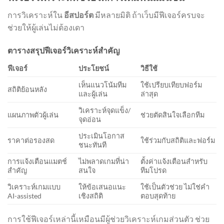
การวิเคราะห์ใน
อีสปอร์ต
มีหลายมิติ ถ้าเว็บมีฟีเจอร์ครบจะ
ช่วยให้ผู้เล่นไม่ต้องเดา
ตารางสรุปฟีเจอร์วิเคราะห์สำคัญ
ฟีเจอร์
ประโยชน์
วิธีใช้
เห็นแนวโน้มทีม
ใช้เปรียบเทียบฟอร์ม
สถิติย้อนหลัง
และผู้เล่น
ล่าสุด
วิเคราะห์จุดแข็ง/
แผนภาพตัวผู้เล่น
ช่วยตัดสินใจเลือกทีม
จุดอ่อน
ประเมินโอกาส
ราคาต่อรองสด
ใช้ร่วมกับสถิติและฟอร์ม
ชนะทันที
การแจ้งเตือนแมตช์
ไม่พลาดเกมที่น่า
ตั้งค่าแจ้งเตือนสำหรับ
สำคัญ
สนใจ
ทีมโปรด
วิเคราะห์เกมแบบ
ให้ข้อเสนอแนะ
ใช้เป็นตัวช่วย ไม่ใช่คำ
AI-assisted
เชิงสถิติ
ตอบสุดท้าย
การใช้ฟีเจอร์เหล่านี้เหมือนมีผู้ช่วยวิเคราะห์เกมส่วนตัว ช่วย