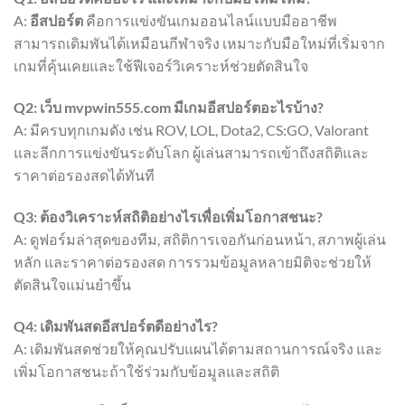
A:
อีสปอร์ต
คือการแข่งขันเกมออนไลน์แบบมืออาชีพ
สามารถเดิมพันได้เหมือนกีฬาจริง เหมาะกับมือใหม่ที่เริ่มจาก
เกมที่คุ้นเคยและใช้ฟีเจอร์วิเคราะห์ช่วยตัดสินใจ
Q2: เว็บ mvpwin555.com มีเกมอีสปอร์ตอะไรบ้าง?
A: มีครบทุกเกมดัง เช่น ROV, LOL, Dota2, CS:GO, Valorant
และลีกการแข่งขันระดับโลก ผู้เล่นสามารถเข้าถึงสถิติและ
ราคาต่อรองสดได้ทันที
Q3: ต้องวิเคราะห์สถิติอย่างไรเพื่อเพิ่มโอกาสชนะ?
A: ดูฟอร์มล่าสุดของทีม, สถิติการเจอกันก่อนหน้า, สภาพผู้เล่น
หลัก และราคาต่อรองสด การรวมข้อมูลหลายมิติจะช่วยให้
ตัดสินใจแม่นยำขึ้น
Q4: เดิมพันสดอีสปอร์ตดีอย่างไร?
A: เดิมพันสดช่วยให้คุณปรับแผนได้ตามสถานการณ์จริง และ
เพิ่มโอกาสชนะถ้าใช้ร่วมกับข้อมูลและสถิติ