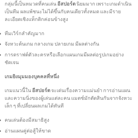
กลุ่มนี้เป็นหมวดที่คนเล่น
อีสปอร์ต
นิยมมาก เพราะเกมดำเนิน
เป็นทีม ผลแพ้ชนะไม่ได้ขึ้นกับคนเดียวทั้งหมด และมีราย
ละเอียดเชิงแท็กติกค่อนข้างสูง
ทีมเวิร์กสำคัญมาก
จังหวะต้นเกม กลางเกม ปลายเกม มีผลต่างกัน
การดราฟต์ตัวละครหรือเลือกแผนเกมมีผลต่อรูปเกมอย่าง
ชัดเจน
เกมยิงมุมมองบุคคลที่หนึ่ง
เกมแนวนี้ใน
อีสปอร์ต
จะเด่นเรื่องความแม่นยำ การอ่านแผน
และความนิ่งของผู้เล่นแต่ละคน แมตช์มักตัดสินกันจากจังหวะ
เล็ก ๆ ที่เปลี่ยนผลเกมได้ทันที
คนเล่นต้องมีสมาธิสูง
อ่านแผนคู่ต่อสู้ให้ขาด