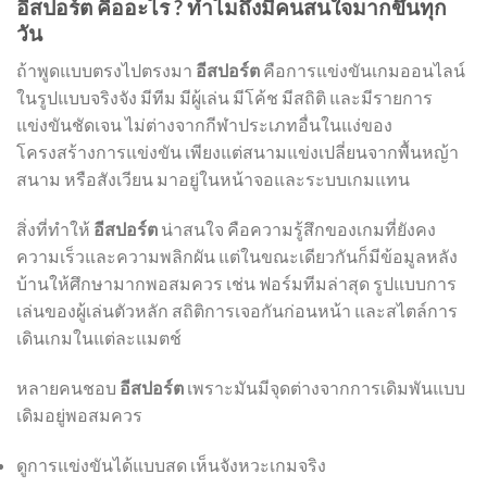
อีสปอร์ต คืออะไร ? ทำไมถึงมีคนสนใจมากขึ้นทุก
วัน
ถ้าพูดแบบตรงไปตรงมา
อีสปอร์ต
คือการแข่งขันเกมออนไลน์
ในรูปแบบจริงจัง มีทีม มีผู้เล่น มีโค้ช มีสถิติ และมีรายการ
แข่งขันชัดเจน ไม่ต่างจากกีฬาประเภทอื่นในแง่ของ
โครงสร้างการแข่งขัน เพียงแต่สนามแข่งเปลี่ยนจากพื้นหญ้า
สนาม หรือสังเวียน มาอยู่ในหน้าจอและระบบเกมแทน
สิ่งที่ทำให้
อีสปอร์ต
น่าสนใจ คือความรู้สึกของเกมที่ยังคง
ความเร็วและความพลิกผัน แต่ในขณะเดียวกันก็มีข้อมูลหลัง
บ้านให้ศึกษามากพอสมควร เช่น ฟอร์มทีมล่าสุด รูปแบบการ
เล่นของผู้เล่นตัวหลัก สถิติการเจอกันก่อนหน้า และสไตล์การ
เดินเกมในแต่ละแมตช์
หลายคนชอบ
อีสปอร์ต
เพราะมันมีจุดต่างจากการเดิมพันแบบ
เดิมอยู่พอสมควร
ดูการแข่งขันได้แบบสด เห็นจังหวะเกมจริง