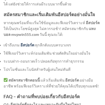
ได้ แต่ยังช่วยให้การเล่นมีระบบมากขึ้นด้วย
สมัครสมาชิกและเริ่มเดิมพันอีสปอร์ตอย่างมั่นใจ
หากคุณพร้อมที่จะเริ่มใช้ข้อมูลและฟีเจอร์วิเคราะห์
อีสปอร์ต
ให้เป็นประโยชน์สูงสุด ไม่ควรรอช้า! สมัครสมาชิกกับ
แทง
บอล mvpwin555.com
วันนี้ คุณจะได้:
เข้าถึงเกม
อีสปอร์ต
ทุกลีกดังแบบครบวงจร
ใช้ฟีเจอร์วิเคราะห์ก่อนเดิมพัน ช่วยตัดสินใจอย่างมั่นใจ
ระบบฝาก-ถอนรวดเร็ว ปลอดภัยทุกการทำธุรกรรม
โปรโมชั่นและโบนัสสำหรับผู้เล่นใหม่ทันที
สมัครสมาชิกตอนนี้
แล้วเริ่มเดิมพัน
อีสปอร์ต
อย่างมือ
อาชีพ พร้อมฟีเจอร์วิเคราะห์ที่ช่วยให้คุณได้เปรียบทุกแมตช์!
FAQ – คำถามที่พบบ่อยเกี่ยวกับอีสปอร์ต
Q1: อีสปอร์ตคืออะไร และเหมาะกับมือใหม่ไหม?