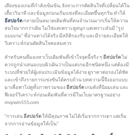
เสียงของเกมที่กำลังเข้มข้น, จังหวะการตัดสินใจที่เปลี่ยนได้ใน
เสี้ยววินาที และข้อมูลก่อนเริ่มแข่งที่ละเอียดขึ้นทุกวัน ทำให้
อีสปอร์ต
กลายเป็นหมวดเดิมพันที่คนจำนวนมากเริ่มให้ความ
สนใจมากกว่าเดิม ไม่ใช่แค่เพราะดูสนุก แต่เพราะมันมี “รูป
แบบเกม” ที่อ่านทางได้จริง มีสถิติรองรับ และมีรายละเอียดให้
วิเคราะห์ก่อนตัดสินใจพอสมควร
สำหรับคนที่มองหาเว็บเดิมพันที่เข้าใจจุดนี้จริง ๆ
อีสปอร์ต
ไม่
ควรถูกนำเสนอแบบผิวเผินว่าเป็นแค่เกมอีกชนิดหนึ่ง แต่ต้องมี
ระบบที่ช่วยให้ผู้เล่นประเมินข้อมูลได้ง่าย ดูราคาต่อรองได้ชัด
และเข้าถึงรายการแข่งขันได้ครบถ้วน บทความนี้จึงออกแบบ
มาเพื่อพาไปดูทั้งภาพรวมของ
อีสปอร์ต
เกมดังที่นิยมเล่น และ
ฟีเจอร์วิเคราะห์ก่อนเดิมพันที่ควรมีในเว็บมาตรฐานอย่าง
mvpwin555.com
“การเล่น
อีสปอร์ต
ให้มีคุณภาพ ไม่ได้เริ่มจากการเดา แต่เริ่ม
จากการอ่านข้อมูลให้เป็น”