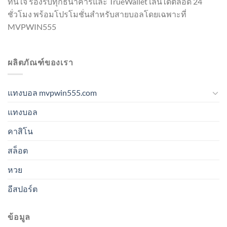
ทันใจ รองรับทุกธนาคารและ TrueWallet เล่นได้ตลอด 24
ชั่วโมง พร้อมโปรโมชั่นสำหรับสายบอลโดยเฉพาะที่
MVPWIN555
ผลิตภัณฑ์ของเรา
แทงบอล mvpwin555.com
แทงบอล
คาสิโน
สล็อต
หวย
อีสปอร์ต
ข้อมูล