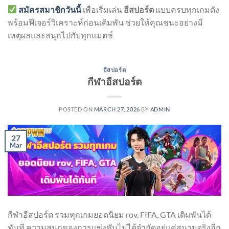
สมัครสมาชิกวันนี้
เพื่อเริ่มเล่น
อีสปอร์ต
แบบครบทุกเกมดัง
พร้อมฟีเจอร์วิเคราะห์ก่อนเดิมพัน ช่วยให้คุณชนะอย่างมี
เหตุผลและสนุกไปกับทุกแมตช์
อีสปอร์ต
กีฬาอีสปอร์ต
POSTED ON
MARCH 27, 2026
BY
ADMIN
27
Mar
กีฬาอีสปอร์ต รวมทุกเกมยอดนิยม rov, FIFA, GTA เดิมพันได้
ทันที ความสนุกของการแข่งขันไม่ได้จำกัดอยู่แค่สนามจริงอีก