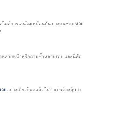
มีสไตล์การเล่นไม่เหมือนกัน บางคนชอบ
หวย
รบ
เปิดหลายหน้าหรือถามซ้ำหลายรอบ และนี่คือ
หวย
อย่างเดียวก็พอแล้ว ไม่จำเป็นต้องลุ้นว่า