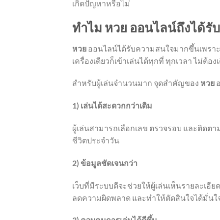
เกิดปัญหาหรือไม่
ทำไม หวย ออนไลน์ถึงได้รั
หวย
ออนไลน์ได้รับความสนใจมากขึ้นเพราะตอ
เครื่องเดียวก็เข้าเล่นได้ทุกที่ ทุกเวลา ไม่ต้
สำหรับผู้เล่นจำนวนมาก จุดสำคัญของ
หวย
อ
1) เล่นได้สะดวกกว่าเดิม
ผู้เล่นสามารถเลือกเลข ตรวจรอบ และติดตา
ชีวิตประจำวัน
2) ข้อมูลชัดเจนกว่า
เว็บที่มีระบบดีจะช่วยให้ผู้เล่นเห็นรายละเอี
ลดความผิดพลาด และทำให้ตัดสินใจได้มั่นใจ
3) ควบคุมการเล่นได้ดีขึ้น