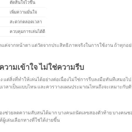
ตัดสินใจไวขึ้น
เพิ่มความมั่นใจ
สะดวกตลอดเวลา
ควบคุมการเล่นได้ดี
กวัดแค่จากหน้าตา แต่วัดจากประสิทธิภาพจริงในการใช้งาน ถ้าทุกอย่า
ากความเข้าใจ ไม่ใช่ความรีบ
แต่สิ่งที่ทำให้เล่นได้อย่างต่อเนื่องไม่ใช่การรีบลงมือทันทีเสมอไ
รอบเวลาเป็นแบบไหน และควรวางแผนประมาณไหนถึงจะเหมาะกับตั
วเองช่วยลดความสับสนได้มาก บางคนถนัดเลขสองตัวท้าย บางค
ผู้เล่นเลือกทางที่ใช่ได้ง่ายขึ้น