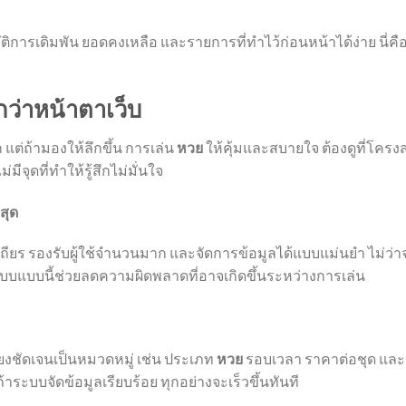
วัติการเดิมพัน ยอดคงเหลือ และรายการที่ทำไว้ก่อนหน้าได้ง่าย นี่ค
กว่าหน้าตาเว็บ
ต่ถ้ามองให้ลึกขึ้น การเล่น
หวย
ให้คุ้มและสบายใจ ต้องดูที่โครงส
่มีจุดที่ทำให้รู้สึกไม่มั่นใจ
สุด
สถียร รองรับผู้ใช้จำนวนมาก และจัดการข้อมูลได้แบบแม่นยำ ไม่
บบแบบนี้ช่วยลดความผิดพลาดที่อาจเกิดขึ้นระหว่างการเล่น
เรียงชัดเจนเป็นหมวดหมู่ เช่น ประเภท
หวย
รอบเวลา ราคาต่อชุด และเงื
้าระบบจัดข้อมูลเรียบร้อย ทุกอย่างจะเร็วขึ้นทันที