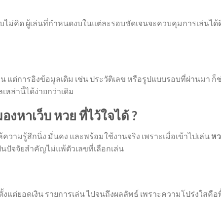
ไม่คิด ผู้เล่นที่กำหนดงบในแต่ละรอบชัดเจนจะควบคุมการเล่นได้ดี
่การอิงข้อมูลเดิม เช่น ประวัติเลข หรือรูปแบบรอบที่ผ่านมา ก็ช่
ลเหล่านี้ได้ง่ายกว่าเดิม
งหาเว็บ หวย ที่ไว้ใจได้ ?
ให้ความรู้สึกนิ่ง มั่นคง และพร้อมใช้งานจริง เพราะเมื่อเข้าไปเล่น
หว
นปัจจัยสำคัญไม่แพ้ตัวเลขที่เลือกเล่น
เจน ตั้งแต่ยอดเงิน รายการเล่น ไปจนถึงผลลัพธ์ เพราะความโปร่งใสค