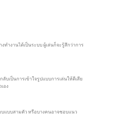
งทำงานได้เป็นระบบ ผู้เล่นก็จะรู้สึกว่าการ
ป กลับเป็นการเข้าใจรูปแบบการเล่นให้ดีเสีย
วเอง
นชอบแบบสามตัว หรือบางคนอาจชอบแนว