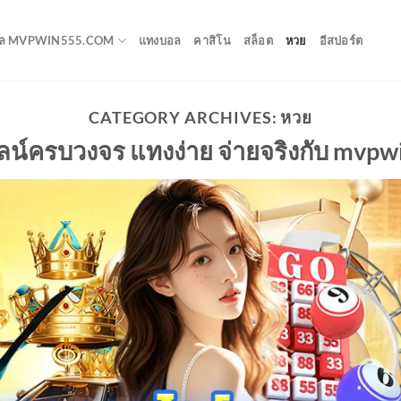
อล MVPWIN555.COM
แทงบอล
คาสิโน
สล็อต
หวย
อีสปอร์ต
CATEGORY ARCHIVES:
หวย
น์ครบวงจร แทงง่าย จ่ายจริงกับ mvp