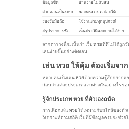
ข้อมูลชัด
อ่านง่าย ไม่สับสน
ฝากถอนเป็นระบบ
ยอดตรง ตรวจสอบได้
รองรับมือถือ
ใช้งานง่ายทุกอุปกรณ์
สรุปรายการชัด
เห็นประวัติและยอดได้ง่าย
จากตารางนี้จะเห็นว่า เว็บ
หวย
ที่ดีไม่ได้ถู
เล่นง่ายขึ้นอย่างชัดเจน
เล่น หวย ให้คุ้ม ต้องเริ่มจ
หลายคนเริ่มเล่น
หวย
ด้วยความรู้สึกอยากลอง 
ก่อนว่าแต่ละประเภทแตกต่างกันอย่างไร 
รู้จักประเภท หวย ที่ตัวเองถนัด
การเลือกเล่น
หวย
ให้เหมาะกับสไตล์ของตั
วิเคราะห์ตามสถิติ เว็บที่มีข้อมูลครบจะช่วยให้