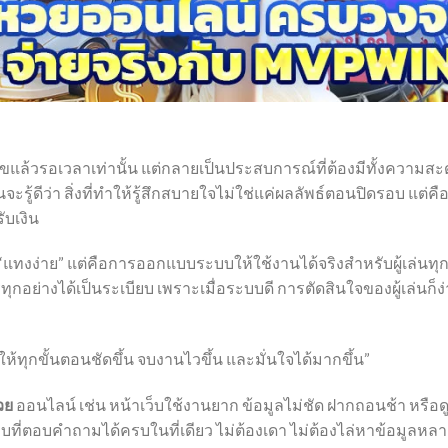
เลขแล้วรอเวลาเท่านั้น แต่กลายเป็นประสบการณ์ที่ต้องมีทั้งความสะ
รู้ดีว่า สิ่งที่ทำให้รู้สึกสบายใจไม่ใช่แค่ผลลัพธ์ตอนปิดรอบ แต่คื
บเงิน
า “แทงง่าย” แต่คือการออกแบบระบบให้ใช้งานได้จริงสำหรับผู้เล่นทุกร
ทุกอย่างได้เป็นระเบียบ เพราะเมื่อระบบดี การตัดสินใจของผู้เล่นก
ทำให้ทุกขั้นตอนชัดขึ้น จบงานไวขึ้น และมั่นใจได้มากขึ้น”
วย
ออนไลน์ เช่น หน้าเว็บใช้งานยาก ข้อมูลไม่ชัด ฝากถอนช้า หรือด
ือเว็บที่ตอบคำถามได้ครบในที่เดียว ไม่ต้องเดา ไม่ต้องไล่หาข้อมูล