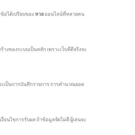
ือข้อได้เปรียบของ
หวย
ออนไลน์ที่หลายคน
ร้างของระบบเป็นหลัก เพราะเว็บที่ดีจริงจะ
ว่าจะเป็นการบันทึกรายการ การคำนวณยอด
่อนไขการรับผล ถ้าข้อมูลจัดไม่ดี ผู้เล่นจะ