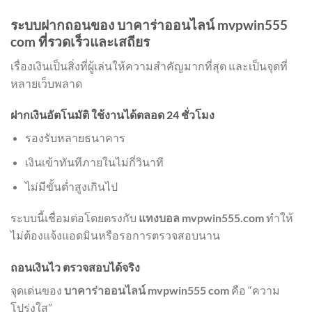
ระบบฝากถอนของ บาคาร่าออนไลน์ mvpwin555
com ที่รวดเร็วและเสถียร
เรื่องเงินเป็นสิ่งที่ผู้เล่นให้ความสำคัญมากที่สุด และเป็นจุดที่
หลายเว็บพลาด
ฝากเงินอัตโนมัติ ใช้งานได้ตลอด 24 ชั่วโมง
รองรับหลายธนาคาร
เงินเข้าทันทีภายในไม่กี่วินาที
ไม่มีขั้นต่ำสูงเกินไป
ระบบนี้เชื่อมต่อโดยตรงกับ
แทงบอล mvpwin555.com
ทำให้
ไม่ต้องแจ้งแอดมินหรือรอการตรวจสอบนาน
ถอนเงินไว ตรวจสอบได้จริง
จุดเด่นของ
บาคาร่าออนไลน์ mvpwin555 com
คือ “ความ
โปร่งใส”