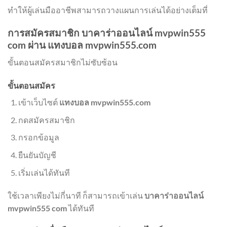
ทำให้ผู้เล่นมืออาชีพสามารถวางแผนการเล่นได้อย่างเต็มที่
การสมัครสมาชิก บาคาร่าออนไลน์ mvpwin555
com ผ่าน แทงบอล mvpwin555.com
ขั้นตอนสมัครสมาชิกไม่ซับซ้อน
ขั้นตอนสมัคร
เข้าเว็บไซต์
แทงบอล mvpwin555.com
กดสมัครสมาชิก
กรอกข้อมูล
ยืนยันบัญชี
เริ่มเล่นได้ทันที
ใช้เวลาเพียงไม่กี่นาที ก็สามารถเข้าเล่น
บาคาร่าออนไลน์
mvpwin555 com
ได้ทันที