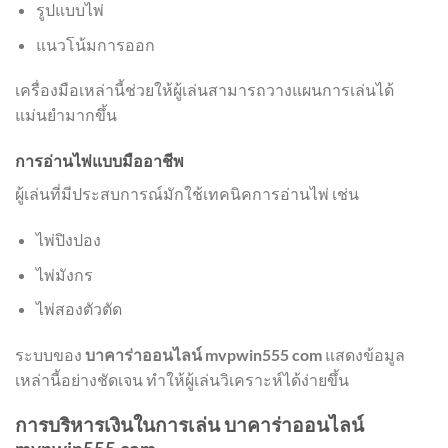
รูปแบบไพ่
แนวโน้มการออก
เครื่องมือเหล่านี้ช่วยให้ผู้เล่นสามารถวางแผนการเล่นได้
แม่นยำมากขึ้น
การอ่านไพ่แบบมืออาชีพ
ผู้เล่นที่มีประสบการณ์มักใช้เทคนิคการอ่านไพ่ เช่น
ไพ่ปิงปอง
ไพ่มังกร
ไพ่สองตัวตัด
ระบบของ
บาคาร่าออนไลน์ mvpwin555 com
แสดงข้อมูล
เหล่านี้อย่างชัดเจน ทำให้ผู้เล่นวิเคราะห์ได้ง่ายขึ้น
การบริหารเงินในการเล่น บาคาร่าออนไลน์