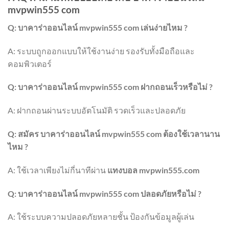
mvpwin555 com
Q: บาคาร่าออนไลน์ mvpwin555 com เล่นง่ายไหม ?
A: ระบบถูกออกแบบให้ใช้งานง่าย รองรับทั้งมือถือและ
คอมพิวเตอร์
Q: บาคาร่าออนไลน์ mvpwin555 com ฝากถอนเร็วหรือไม่ ?
A: ฝากถอนผ่านระบบอัตโนมัติ รวดเร็วและปลอดภัย
Q: สมัคร บาคาร่าออนไลน์ mvpwin555 com ต้องใช้เวลานาน
ไหม ?
A: ใช้เวลาเพียงไม่กี่นาทีผ่าน
แทงบอล mvpwin555.com
Q: บาคาร่าออนไลน์ mvpwin555 com ปลอดภัยหรือไม่ ?
A: ใช้ระบบความปลอดภัยหลายชั้น ป้องกันข้อมูลผู้เล่น