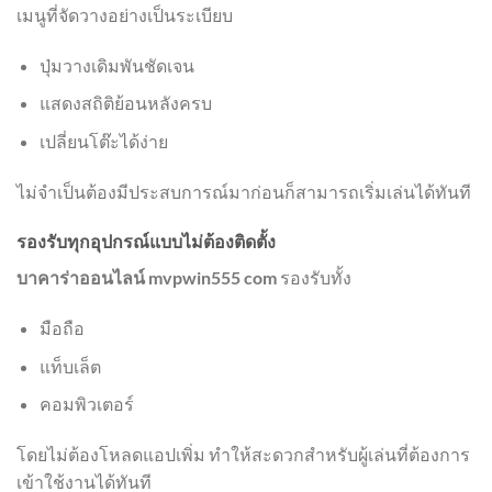
เมนูที่จัดวางอย่างเป็นระเบียบ
ปุ่มวางเดิมพันชัดเจน
แสดงสถิติย้อนหลังครบ
เปลี่ยนโต๊ะได้ง่าย
ไม่จำเป็นต้องมีประสบการณ์มาก่อนก็สามารถเริ่มเล่นได้ทันที
รองรับทุกอุปกรณ์แบบไม่ต้องติดตั้ง
บาคาร่าออนไลน์ mvpwin555 com
รองรับทั้ง
มือถือ
แท็บเล็ต
คอมพิวเตอร์
โดยไม่ต้องโหลดแอปเพิ่ม ทำให้สะดวกสำหรับผู้เล่นที่ต้องการ
เข้าใช้งานได้ทันที