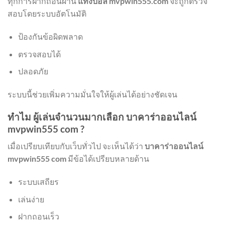
ทุกการฝากถอนผ่าน
แทงบอล mvpwin555.com
จะถูกตรวจ
สอบโดยระบบอัตโนมัติ
ป้องกันข้อผิดพลาด
ตรวจสอบได้
ปลอดภัย
ระบบนี้ช่วยเพิ่มความมั่นใจให้ผู้เล่นได้อย่างชัดเจน
ทำไม ผู้เล่นจำนวนมากเลือก บาคาร่าออนไลน์
mvpwin555 com ?
เมื่อเปรียบเทียบกับเว็บทั่วไป จะเห็นได้ว่า
บาคาร่าออนไลน์
mvpwin555 com
มีข้อได้เปรียบหลายด้าน
ระบบเสถียร
เล่นง่าย
ฝากถอนเร็ว