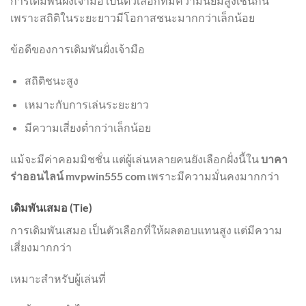
การเดิมพันฝั่งเจ้ามือ เป็นตัวเลือกที่มีความนิยมสูงเช่นกัน
เพราะสถิติในระยะยาวมีโอกาสชนะมากกว่าเล็กน้อย
ข้อดีของการเดิมพันฝั่งเจ้ามือ
สถิติชนะสูง
เหมาะกับการเล่นระยะยาว
มีความเสี่ยงต่ำกว่าเล็กน้อย
แม้จะมีค่าคอมมิชชั่น แต่ผู้เล่นหลายคนยังเลือกฝั่งนี้ใน
บาคา
ร่าออนไลน์ mvpwin555 com
เพราะมีความมั่นคงมากกว่า
เดิมพันเสมอ (Tie)
การเดิมพันเสมอ เป็นตัวเลือกที่ให้ผลตอบแทนสูง แต่มีความ
เสี่ยงมากกว่า
เหมาะสำหรับผู้เล่นที่