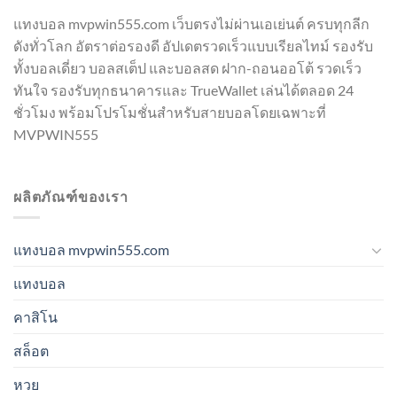
แทงบอล mvpwin555.com เว็บตรงไม่ผ่านเอเย่นต์ ครบทุกลีก
ดังทั่วโลก อัตราต่อรองดี อัปเดตรวดเร็วแบบเรียลไทม์ รองรับ
ทั้งบอลเดี่ยว บอลสเต็ป และบอลสด ฝาก-ถอนออโต้ รวดเร็ว
ทันใจ รองรับทุกธนาคารและ TrueWallet เล่นได้ตลอด 24
ชั่วโมง พร้อมโปรโมชั่นสำหรับสายบอลโดยเฉพาะที่
MVPWIN555
ผลิตภัณฑ์ของเรา
แทงบอล mvpwin555.com
แทงบอล
คาสิโน
สล็อต
หวย