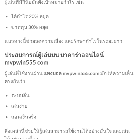
ผู้เล่นที่มีวินัยมักตั้งเป้าหมายกำไร เช่น
ได้กำไร 20% หยุด
ขาดทุน 30% หยุด
แนวทางนี้ช่วยลดความเสี่ยง และรักษากำไรในระยะยาว
ประสบการณ์ผู้เล่นบน บาคาร่าออนไลน์
mvpwin555 com
ผู้เล่นที่ใช้งานผ่าน
แทงบอล mvpwin555.com
มักให้ความเห็น
ตรงกันว่า
ระบบลื่น
เล่นง่าย
ถอนเงินจริง
สิ่งเหล่านี้ช่วยให้ผู้เล่นสามารถใช้งานได้อย่างมั่นใจ และเล่น
ได้อย่างต่อเนื่อง