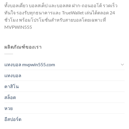
ทั้งบอลเดี่ยว บอลสเต็ป และบอลสด ฝาก-ถอนออโต้ รวดเร็ว
ทันใจ รองรับทุกธนาคารและ TrueWallet เล่นได้ตลอด 24
ชั่วโมง พร้อมโปรโมชั่นสำหรับสายบอลโดยเฉพาะที่
MVPWIN555
ผลิตภัณฑ์ของเรา
แทงบอล mvpwin555.com
แทงบอล
คาสิโน
สล็อต
หวย
อีสปอร์ต