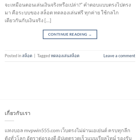
จะเหมือนตอนเล่นเงินจริงหรือเปล่า?” คำตอบแบบตรงไปตรง
มา คือระบบของ สล็อต ทดลองเล่นฟรี ทุกค่าย ใช้กลไก
เดียวกันกับเงินจริง […]
CONTINUE READING
→
Posted in
สล็อต
|
Tagged
ทดลองเล่นสล็อต
Leave a comment
เกี่ยวกับเรา
แทงบอล mvpwin555.com เว็บตรงไม่ผ่านเอเย่นต์ ครบทุกลีก
ดังทั่วโลก อัตราต่อรองดี อัปเดตรวดเร็วแบบเรียลไทม์ รองรับ