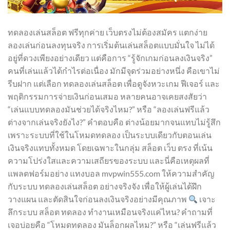
ทดลองเล่นสล็อต ฟรีทุกค่าย เว็บตรงไม่ต้องสมัคร แตกง่าย
ลองเล่นก่อนลงทุนจริง การเริ่มต้นเล่นสล็อตแบบมั่นใจ ไม่ได้
อยู่ที่ดวงเพียงอย่างเดียว แต่คือการ “รู้จักเกมก่อนลงเงินจริง”
คนที่เล่นแล้วได้กำไรต่อเนื่อง มักมีจุดร่วมอย่างหนึ่ง คือเขาไม่
รีบฝาก แต่เลือก ทดลองเล่นสล็อต เพื่อดูจังหวะเกม ฟีเจอร์ และ
พฤติกรรมการจ่ายเงินก่อนเสมอ หลายคนอาจเคยสงสัยว่า
“เล่นแบบทดลองมันช่วยได้จริงไหม?” หรือ “ลองเล่นฟรีแล้ว
ต่างจากเล่นจริงยังไง?” คำตอบคือ ต่างน้อยมากจนแทบไม่รู้สึก
เพราะระบบที่ใช้ในโหมดทดลอง เป็นระบบเดียวกับตอนเล่น
เงินจริงแทบทั้งหมด โดยเฉพาะในกลุ่ม สล็อต เว็บ ตรง ที่เน้น
ความโปร่งใสและความเสถียรของระบบ และนี่คือเหตุผลที่
แพลตฟอร์มอย่าง แทงบอล mvpwin555.com ให้ความสำคัญ
กับระบบ ทดลองเล่นสล็อต อย่างจริงจัง เพื่อให้ผู้เล่นได้ฝึก
วางแผน และตัดสินใจก่อนลงเงินจริงอย่างมีคุณภาพ
เจาะ
ลึกระบบ สล็อต ทดลอง ทำงานเหมือนจริงแค่ไหน? คำถามที่
เจอบ่อยคือ “โหมดทดลอง มันล็อกผลไหม?” หรือ “เล่นฟรีแล้ว